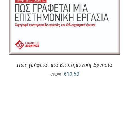
Πως γράφεται μια Επιστημονική Εργασία
Original
Η
€
10,60
€
15,90
price
τρέχουσα
was:
τιμή
€15,90.
είναι:
€10,60.