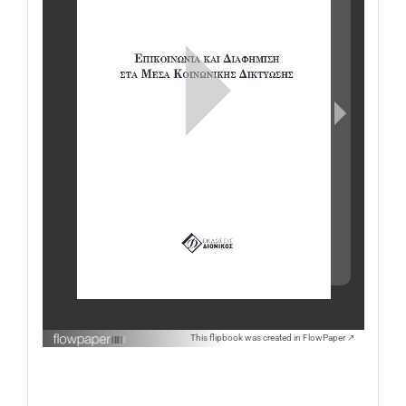
This flipbook was created in FlowPaper ↗