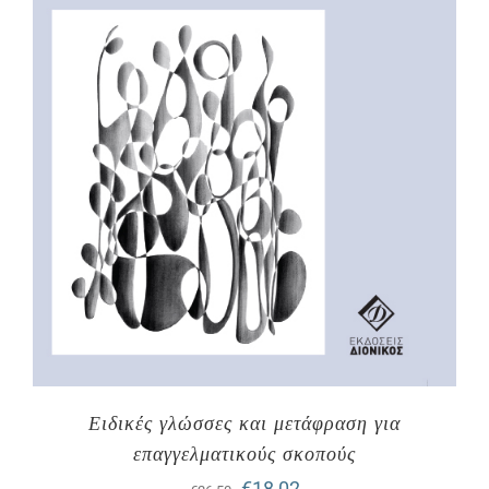
Ειδικές γλώσσες και μετάφραση για
επαγγελματικούς σκοπούς
Original
Η
€
18,02