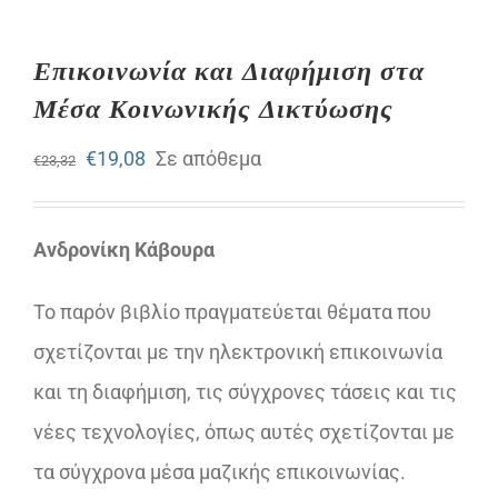
Επικοινωνία και Διαφήμιση στα
Mέσα Kοινωνικής Δικτύωσης
Original
Η
€
19,08
Σε απόθεμα
€
23,32
price
τρέχουσα
was:
τιμή
Ανδρονίκη Κάβουρα
€23,32.
είναι:
Το παρόν βιβλίο πραγματεύεται θέματα που
€19,08.
σχετίζονται με την ηλεκτρονική επικοινωνία
και τη διαφήμιση, τις σύγχρονες τάσεις και τις
νέες τεχνολογίες, όπως αυτές σχετίζονται με
τα σύγχρονα μέσα μαζικής επικοινωνίας.