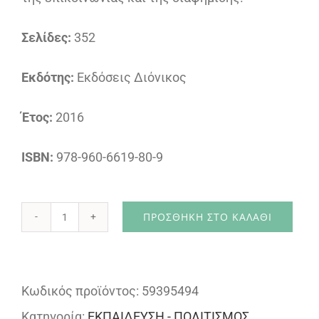
Σελίδες:
352
Εκδότης:
Εκδόσεις Διόνικος
Έτος:
2016
ISBN:
978-960-6619-80-9
ΠΡΟΣΘΉΚΗ ΣΤΟ ΚΑΛΆΘΙ
Επικοινωνία
και
Διαφήμιση
Κωδικός προϊόντος:
59395494
στα
Κατηγορία:
ΕΚΠΑΙΔΕΥΣΗ - ΠΟΛΙΤΙΣΜΟΣ