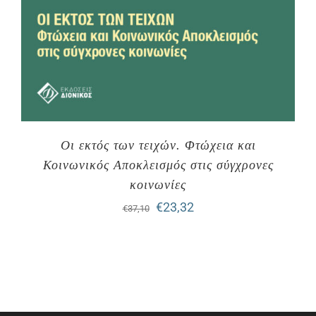
Οι εκτός των τειχών. Φτώχεια και
Κοινωνικός Αποκλεισμός στις σύγχρονες
κοινωνίες
Original
Η
€
23,32
€
37,10
price
τρέχουσα
was:
τιμή
€37,10.
είναι:
€23,32.