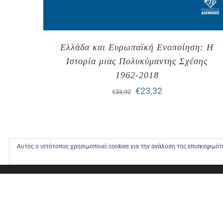
Ελλάδα και Ευρωπαϊκή Ενοποίηση: Η
Ιστορία μιας Πολυκύμαντης Σχέσης
1962-2018
Original
Η
€
23,32
€
33,92
price
τρέχουσα
was:
τιμή
€33,92.
είναι:
Αυτός ο ιστότοπος χρησιμοποιεί cookies για την ανάλυση της επισκεψιμό
€23,32.