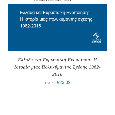
Ελλάδα και Ευρωπαϊκή Ενοποίηση: Η
Ιστορία μιας Πολυκύμαντης Σχέσης 1962-
2018
Original
Η
€
23,32
€
33,92
price
τρέχουσα
was:
τιμή
€33,92.
είναι: