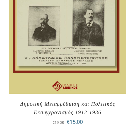
Δημοτική Μεταρρύθμιση και Πολιτικός
Εκσυγχρονισμός 1912-1936
Original
Η
€
15,00
€
19,08
price
τρέχουσα