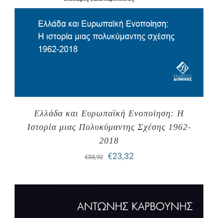
Ελλάδα και Ευρωπαϊκή Ενοποίηση: Η
Ιστορία μιας Πολυκύμαντης Σχέσης 1962-
2018
Original
Η
€
23,32
€
33,92
price
τρέχουσα
was:
τιμή
€33,92.
είναι: