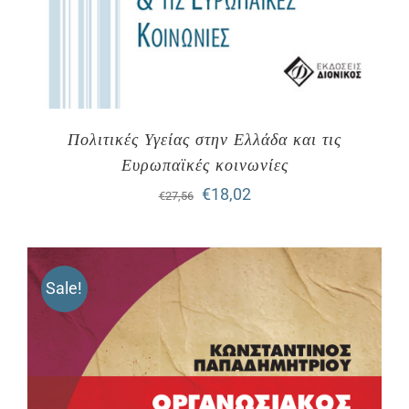
Πολιτικές Υγείας στην Ελλάδα και τις
Ευρωπαϊκές κοινωνίες
Original
Η
€
18,02
€
27,56
price
τρέχουσα
was:
τιμή
Sale!
€27,56.
είναι:
€18,02.