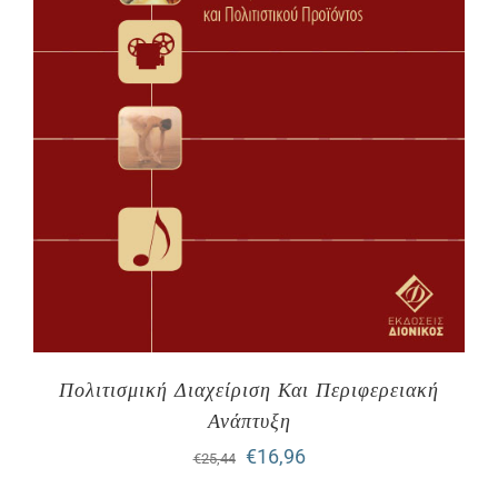
Πολιτισμική Διαχείριση Και Περιφερειακή
Ανάπτυξη
Original
Η
€
16,96
€
25,44
price
τρέχουσα