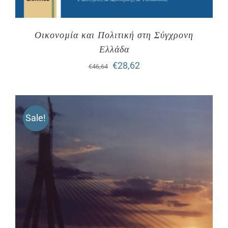
Οικονοµία και Πολιτική στη Σύγχρονη
Ελλάδα
Original
Η
€
28,62
€
46,64
price
τρέχουσα
was:
τιμή
Sale!
€46,64.
είναι:
€28,62.