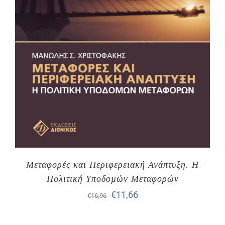
Μεταφορές και Περιφερειακή Ανάπτυξη. Η
Πολιτική Υποδοµών Μεταφορών
Original
Η
€
11,66
€
16,96
price
τρέχουσα