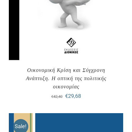
Οικονομική Κρίση και Σύγχρονη
Ανάπτυξη. H οπτική της πολιτικής
οικονομίας
Original
Η
€
29,68
€
42,40
price
τρέχουσα
was:
τιμή
Sale!
€42,40.
είναι: