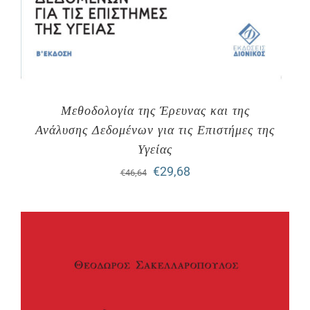
Μεθοδολογία της Έρευνας και της
Ανάλυσης Δεδομένων για τις Επιστήμες της
Υγείας
Original
Η
€
29,68
€
46,64
price
τρέχουσα
was:
τιμή
€46,64.
είναι:
€29,68.