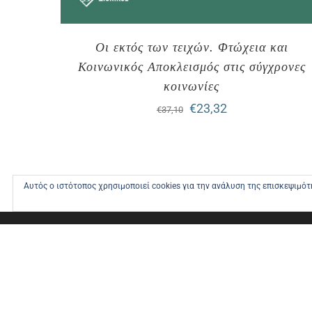
Οι εκτός των τειχών. Φτώχεια και
Κοινωνικός Αποκλεισμός στις σύγχρονες
κοινωνίες
Original
Η
€
23,32
€
37,10
price
τρέχουσα
was:
τιμή
€37,10.
είναι:
Αυτός ο ιστότοπος χρησιμοποιεί cookies για την ανάλυση της επισκεψιμό
€23,32.