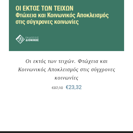
Οι εκτός των τειχών. Φτώχεια και
Κοινωνικός Αποκλεισμός στις σύγχρονες
κοινωνίες
Original
Η
€
23,32
€
37,10
price
τρέχουσα
was:
τιμή
€37,10.
είναι:
€23,32.