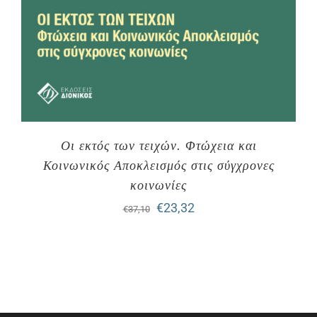
Οι εκτός των τειχών. Φτώχεια και
Κοινωνικός Αποκλεισμός στις σύγχρονες
κοινωνίες
Original
Η
€
23,32
€
37,10
price
τρέχουσα
was:
τιμή
€37,10.
είναι:
€23,32.