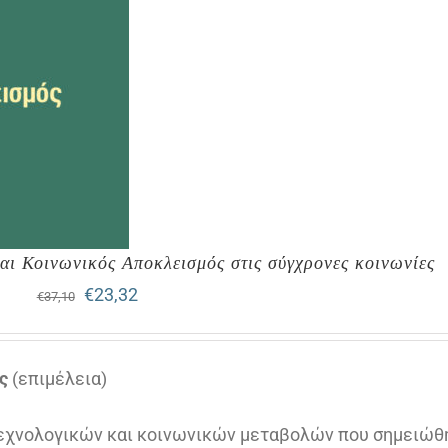
και Κοινωνικός Αποκλεισμός στις σύγχρονες κοινωνίες
Original
Η
€
23,32
€
37,10
price
τρέχουσα
was:
τιμή
ς
(επιμέλεια)
€37,10.
είναι:
τεχνολογικών και κοινωνικών μεταβολών που σημειώθ
€23,32.