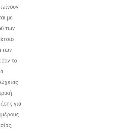
τείνουν
αι με
ού των
τέτοιο
α των
σαν το
ια
τώχειας
ιρική
άσης για
πιμέρους
σίας,