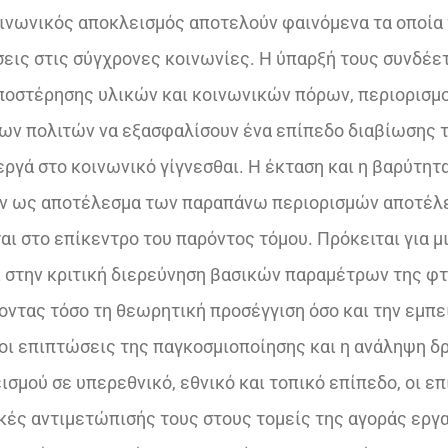
οινωνικός αποκλεισμός αποτελούν φαινόμενα τα οποία 
σεις στις σύγχρονες κοινωνίες. Η ύπαρξή τους συνδέετ
ποστέρησης υλικών και κοινωνικών πόρων, περιορισμ
ων πολιτών να εξασφαλίσουν ένα επίπεδο διαβίωσης 
εργά στο κοινωνικό γίγνεσθαι. Η έκταση και η βαρύτητ
ν ως αποτέλεσμα των παραπάνω περιορισμών αποτέλε
ι στο επίκεντρο του παρόντος τόμου. Πρόκειται για μ
ί στην κριτική διερεύνηση βασικών παραμέτρων της φ
οντας τόσο τη θεωρητική προσέγγιση όσο και την εμπε
οι επιπτώσεις της παγκοσμιοποίησης και η ανάληψη δρ
σμού σε υπερεθνικό, εθνικό και τοπικό επίπεδο, οι ε
 κές αντιμετώπισής τους στους τομείς της αγοράς εργα