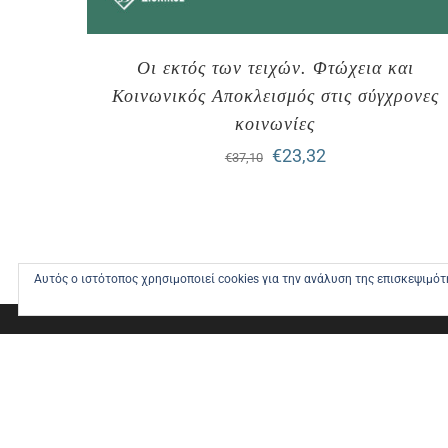
Οι εκτός των τειχών. Φτώχεια και
Κοινωνικός Αποκλεισμός στις σύγχρονες
κοινωνίες
Original
Η
€
23,32
€
37,10
price
τρέχουσα
was:
τιμή
€37,10.
είναι:
Αυτός ο ιστότοπος χρησιμοποιεί cookies για την ανάλυση της επισκεψιμό
€23,32.