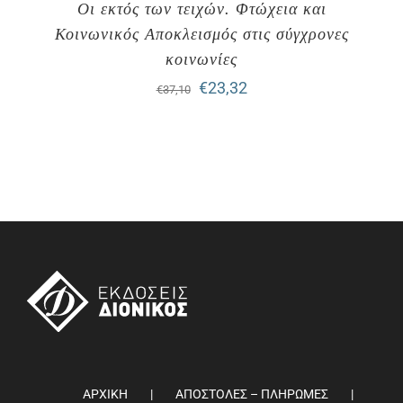
Οι εκτός των τειχών. Φτώχεια και
Κοινωνικός Αποκλεισμός στις σύγχρονες
κοινωνίες
Original
Η
€
23,32
€
37,10
price
τρέχουσα
was:
τιμή
€37,10.
είναι:
€23,32.
ΑΡΧΙΚΗ
ΑΠΟΣΤΟΛΕΣ – ΠΛΗΡΩΜΕΣ