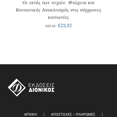
Οι εκτός των τειχών. Φτώχεια και
Κοινωνικός Αποκλεισμός στις σύγχρονες
κοινωνίες
Original
Η
€
23,32
€
37,10
price
τρέχουσα
was:
τιμή
€37,10.
είναι:
€23,32.
ΑΡΧΙΚΗ
ΑΠΟΣΤΟΛΕΣ – ΠΛΗΡΩΜΕΣ