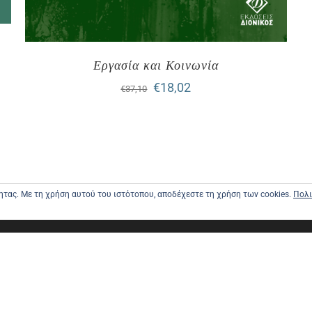
Εργασία και Κοινωνία
Original
Η
€
18,02
€
37,10
price
τρέχουσα
was:
τιμή
€37,10.
είναι:
€18,02.
τητας. Με τη χρήση αυτού του ιστότοπου, αποδέχεστε τη χρήση των cookies.
Πολι
ΑΡΧΙΚΗ
ΑΠΟΣΤΟΛΕ