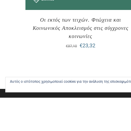
Οι εκτός των τειχών. Φτώχεια και
Κοινωνικός Αποκλεισμός στις σύγχρονες
κοινωνίες
Original
Η
€
23,32
€
37,10
price
τρέχουσα
was:
τιμή
€37,10.
είναι:
Αυτός ο ιστότοπος χρησιμοποιεί cookies για την ανάλυση της επισκεψιμό
€23,32.