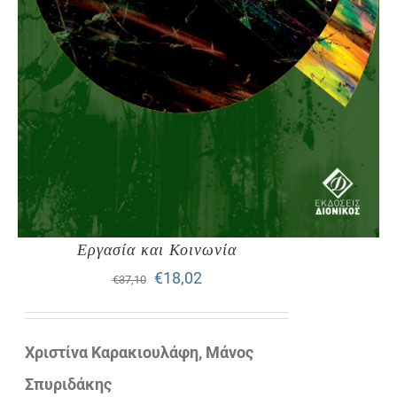
Εργασία και Κοινωνία
Original
Η
€
18,02
€
37,10
price
τρέχουσα
was:
τιμή
Χριστίνα Καρακιουλάφη, Μάνος
€37,10.
είναι:
Σπυριδάκης