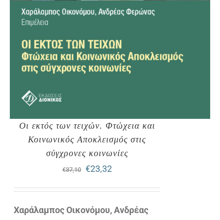
Οι εκτός των τειχών. Φτώχεια και
Κοινωνικός Αποκλεισμός στις
σύγχρονες κοινωνίες
Original
Η
€
23,32
€
37,10
price
τρέχουσα
was:
τιμή
Χαράλαμπος Οικονόμου, Ανδρέας