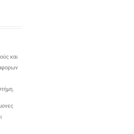
ούς και
ιάφορων
στήμη.
μονες
ι