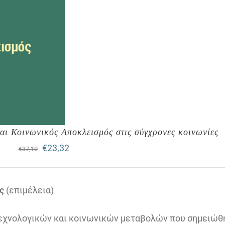
και Κοινωνικός Αποκλεισμός στις σύγχρονες κοινωνίες
Original
Η
€
23,32
€
37,10
price
τρέχουσα
was:
τιμή
ς
(επιμέλεια)
€37,10.
είναι:
τεχνολογικών και κοινωνικών μεταβολών που σημειώθ
€23,32.