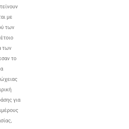
τείνουν
αι με
ού των
τέτοιο
α των
σαν το
ια
τώχειας
ιρική
άσης για
πιμέρους
σίας,