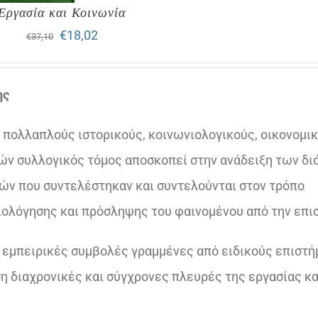
Εργασία και Κοινωνία
Original
Η
€
18,02
€
37,10
price
τρέχουσα
was:
τιμή
ης
€37,10.
είναι:
ε πολλαπλούς ιστορικούς, κοινωνιολογικούς, οικονομικ
€18,02.
ών συλλογικός τόμος αποσκοπεί στην ανάδειξη των δ
ών που συντελέστηκαν και συντελούνται στον τρόπο
ολόγησης και πρόσληψης του φαινομένου από την επι
 εμπειρικές συμβολές γραμμένες από ειδικούς επιστή
η διαχρονικές και σύγχρονες πλευρές της εργασίας κα