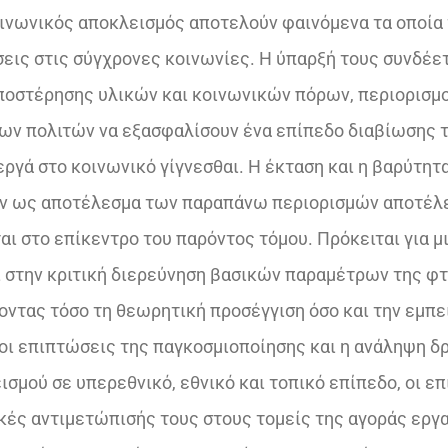
οινωνικός αποκλεισμός αποτελούν φαινόμενα τα οποία 
σεις στις σύγχρονες κοινωνίες. Η ύπαρξή τους συνδέετ
ποστέρησης υλικών και κοινωνικών πόρων, περιορισμ
ων πολιτών να εξασφαλίσουν ένα επίπεδο διαβίωσης 
εργά στο κοινωνικό γίγνεσθαι. Η έκταση και η βαρύτητ
ν ως αποτέλεσμα των παραπάνω περιορισμών αποτέλε
ι στο επίκεντρο του παρόντος τόμου. Πρόκειται για μ
ί στην κριτική διερεύνηση βασικών παραμέτρων της φ
οντας τόσο τη θεωρητική προσέγγιση όσο και την εμπε
οι επιπτώσεις της παγκοσμιοποίησης και η ανάληψη δρ
σμού σε υπερεθνικό, εθνικό και τοπικό επίπεδο, οι ε
 κές αντιμετώπισής τους στους τομείς της αγοράς εργα