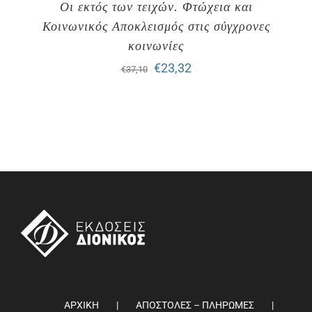
Οι εκτός των τειχών. Φτώχεια και
Κοινωνικός Αποκλεισμός στις σύγχρονες
κοινωνίες
Original
Η
€
23,32
€
37,10
price
τρέχουσα
was:
τιμή
€37,10.
είναι:
€23,32.
ΑΡΧΙΚΗ
ΑΠΟΣΤΟΛΕΣ – ΠΛΗΡΩΜΕΣ