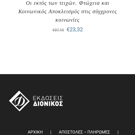
Οι εκτός των τειχών. Φτώχεια και
Κοινωνικός Αποκλεισμός στις σύγχρονες
κοινωνίες
Original
Η
€
23,32
€
37,10
price
τρέχουσα
was:
τιμή
€37,10.
είναι:
€23,32.
ΑΡΧΙΚΗ
ΑΠΟΣΤΟΛΕΣ – ΠΛΗΡΩΜΕΣ