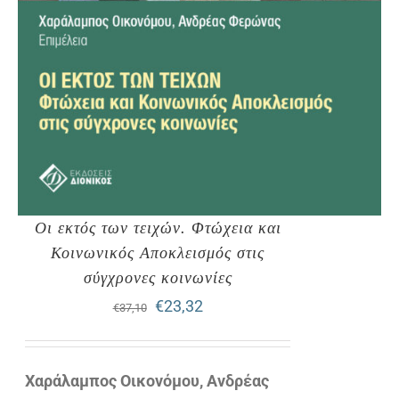
Οι εκτός των τειχών. Φτώχεια και
Κοινωνικός Αποκλεισμός στις
σύγχρονες κοινωνίες
Original
Η
€
23,32
€
37,10
price
τρέχουσα
was:
τιμή
Χαράλαμπος Οικονόμου, Ανδρέας