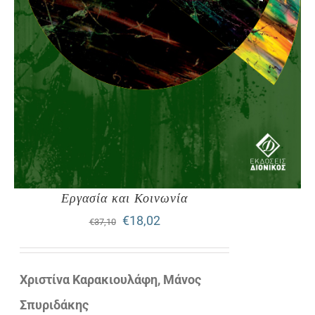
Εργασία και Κοινωνία
Original
Η
€
18,02
€
37,10
price
τρέχουσα
was:
τιμή
Χριστίνα Καρακιουλάφη, Μάνος
€37,10.
είναι:
Σπυριδάκης