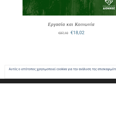
Εργασία και Κοινωνία
Original
Η
€
18,02
€
37,10
price
τρέχουσα
was:
τιμή
€37,10.
είναι:
€18,02.
Αυτός ο ιστότοπος χρησιμοποιεί cookies για την ανάλυση της επισκεψιμό