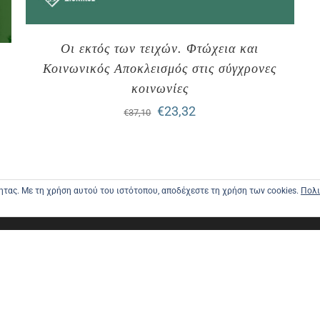
Οι εκτός των τειχών. Φτώχεια και
Κοινωνικός Αποκλεισμός στις σύγχρονες
κοινωνίες
Original
Η
€
23,32
€
37,10
price
τρέχουσα
was:
τιμή
€37,10.
είναι:
τητας. Με τη χρήση αυτού του ιστότοπου, αποδέχεστε τη χρήση των cookies.
Πολι
€23,32.
ΑΡΧΙΚΗ
ΑΠΟΣΤΟΛΕ