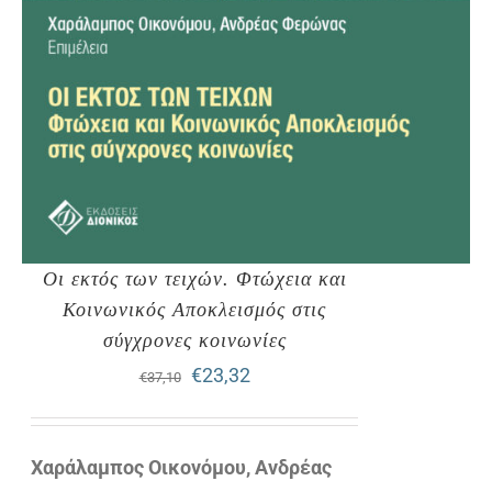
Οι εκτός των τειχών. Φτώχεια και
Κοινωνικός Αποκλεισμός στις
σύγχρονες κοινωνίες
Original
Η
€
23,32
€
37,10
price
τρέχουσα
was:
τιμή
Χαράλαμπος Οικονόμου, Ανδρέας