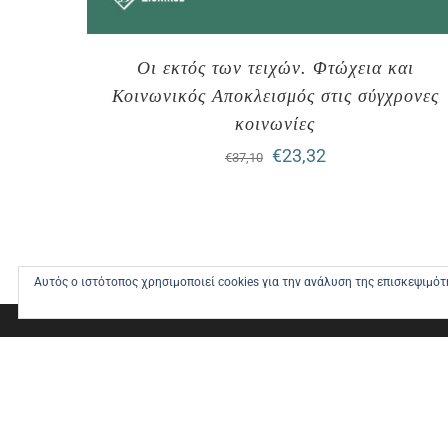
Οι εκτός των τειχών. Φτώχεια και
Κοινωνικός Αποκλεισμός στις σύγχρονες
κοινωνίες
Original
Η
€
23,32
€
37,10
price
τρέχουσα
was:
τιμή
€37,10.
είναι:
Αυτός ο ιστότοπος χρησιμοποιεί cookies για την ανάλυση της επισκεψιμό
€23,32.