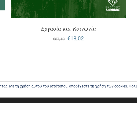
Εργασία και Κοινωνία
Original
Η
€
18,02
€
37,10
price
τρέχουσα
was:
τιμή
€37,10.
είναι:
€18,02.
τητας. Με τη χρήση αυτού του ιστότοπου, αποδέχεστε τη χρήση των cookies.
Πολι
ΑΡΧΙΚΗ
ΑΠΟΣΤΟΛΕ