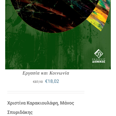
Εργασία και Κοινωνία
Original
Η
€
18,02
€
37,10
price
τρέχουσα
was:
τιμή
Χριστίνα Καρακιουλάφη, Μάνος
€37,10.
είναι:
Σπυριδάκης