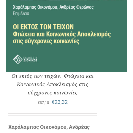
Οι εκτός των τειχών. Φτώχεια και
Κοινωνικός Αποκλεισμός στις
σύγχρονες κοινωνίες
Original
Η
€
23,32
€
37,10
price
τρέχουσα
was:
τιμή
Χαράλαμπος Οικονόμου, Ανδρέας