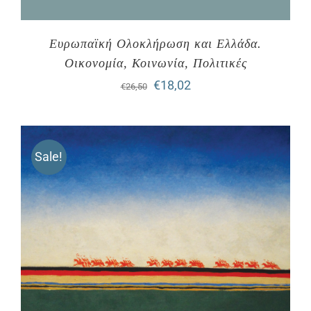
Ευρωπαϊκή Ολοκλήρωση και Ελλάδα.
Οικονομία, Κοινωνία, Πολιτικές
Original
Η
€
18,02
€
26,50
price
τρέχουσα
was:
τιμή
Sale!
€26,50.
είναι:
€18,02.