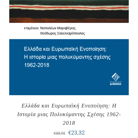
Ελλάδα και Ευρωπαϊκή Ενοποίηση: Η
Ιστορία μιας Πολυκύμαντης Σχέσης 1962-
2018
Original
Η
€
23,32
€
33,92