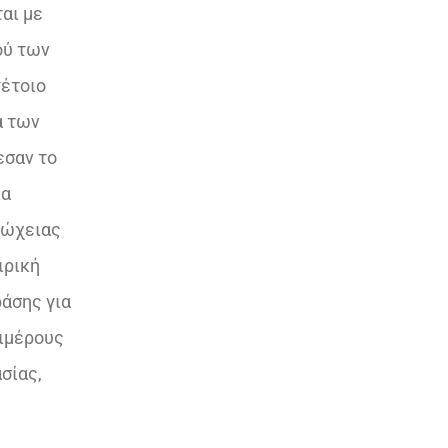
αι με
ού των
τέτοιο
α των
σαν το
ια
τώχειας
ιρική
άσης για
πιμέρους
σίας,