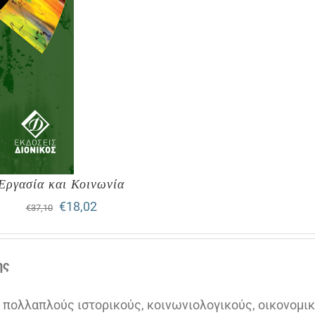
Εργασία και Κοινωνία
Original
Η
€
18,02
€
37,10
price
τρέχουσα
was:
τιμή
ης
€37,10.
είναι:
ε πολλαπλούς ιστορικούς, κοινωνιολογικούς, οικονομικ
€18,02.