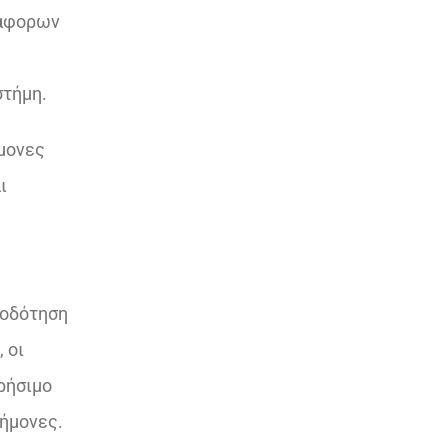
ιάφορων
στήμη.
μονες
ι
τοδότηση
 οι
ρήσιμο
τήμονες.