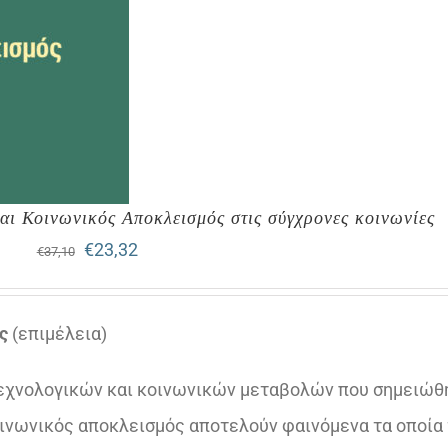
και Κοινωνικός Αποκλεισμός στις σύγχρονες κοινωνίες
Original
Η
€
23,32
€
37,10
price
τρέχουσα
was:
τιμή
ς
(επιμέλεια)
€37,10.
είναι:
τεχνολογικών και κοινωνικών μεταβολών που σημειώθ
€23,32.
οινωνικός αποκλεισμός αποτελούν φαινόμενα τα οποία 