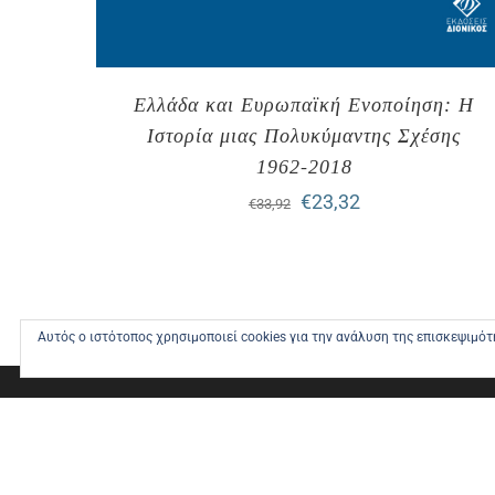
Ελλάδα και Ευρωπαϊκή Ενοποίηση: Η
Ιστορία μιας Πολυκύμαντης Σχέσης
1962-2018
Original
Η
€
23,32
€
33,92
price
τρέχουσα
was:
τιμή
€33,92.
είναι:
Αυτός ο ιστότοπος χρησιμοποιεί cookies για την ανάλυση της επισκεψιμό
€23,32.