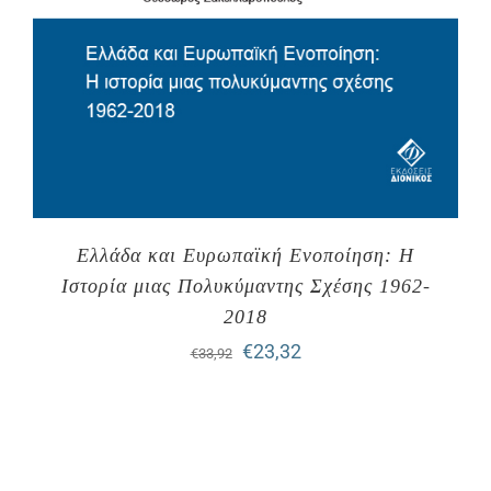
Ελλάδα και Ευρωπαϊκή Ενοποίηση: Η
Ιστορία μιας Πολυκύμαντης Σχέσης 1962-
2018
Original
Η
€
23,32
€
33,92
price
τρέχουσα
was:
τιμή
€33,92.
είναι: