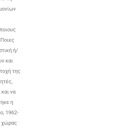
ημονίων
 ποιους
 Ποιες
τική ή/
ών και
ετοχή της
νητές,
 και να
τηκε η
ο, 1962-
ς χώρας