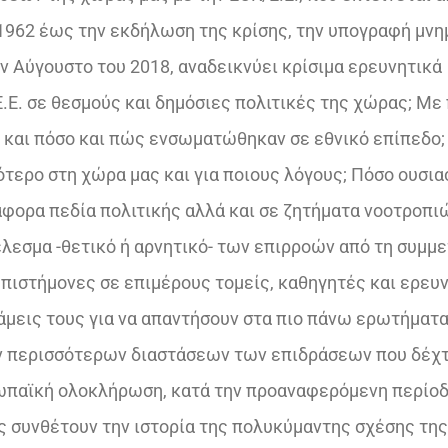
1962 έως την εκδήλωση της κρίσης, την υπογραφή μν
 Αύγουστο του 2018, αναδεικνύει κρίσιμα ερευνητικά
.Ε. σε θεσμούς και δημόσιες πολιτικές της χώρας; Με
 και πόσο και πώς ενσωματώθηκαν σε εθνικό επίπεδο;
ερο στη χώρα μας και για ποιους λόγους; Πόσο ουσιασ
άφορα πεδία πολιτικής αλλά και σε ζητήματα νοοτροπι
λεσμα -θετικό ή αρνητικό- των επιρροών από τη συμμ
επιστήμονες σε επιμέρους τομείς, καθηγητές και ερευ
άμεις τους για να απαντήσουν στα πιο πάνω ερωτήματα
όν περισσότερων διαστάσεων των επιδράσεων που δέχ
ωπαϊκή ολοκλήρωση, κατά την προαναφερόμενη περίοδ
υς συνθέτουν την ιστορία της πολυκύμαντης σχέσης τη