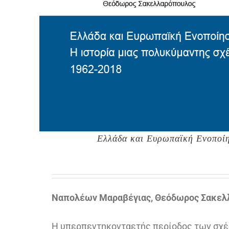
Ελλάδα και Ευρωπαϊκή Ενοποίη
Ναπολέων Μαραβέγιας, Θεόδωρος Σακελ
Η υπερπεντηκονταετής περίοδος των σχέσε