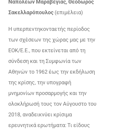
Ναπολέων Μαραβέγιας, Θεόδωρος
€33,92.
είναι:
Σακελλαρόπουλος
(επιμέλεια)
€23,32.
Η υπερπεντηκονταετής περίοδος
των σχέσεων της χώρας μας με την
ΕΟΚ/Ε.Ε., που εκτείνεται από τη
σύνδεση και τη Συμφωνία των
Αθηνών το 1962 έως την εκδήλωση
της κρίσης, την υπογραφή
μνημονίων προσαρμογής και την
ολοκλήρωσή τους τον Αύγουστο του
2018, αναδεικνύει κρίσιμα
ερευνητικά ερωτήματα: Τι είδους