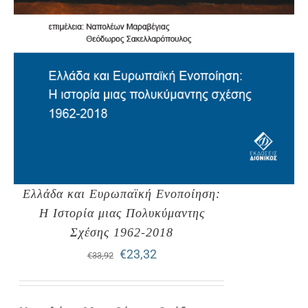
Ελλάδα και Ευρωπαϊκή Ενοποίηση:
Η Ιστορία μιας Πολυκύμαντης
Σχέσης 1962-2018
Original
Η
€
23,32
€
33,92
price
τρέχουσα
was:
τιμή