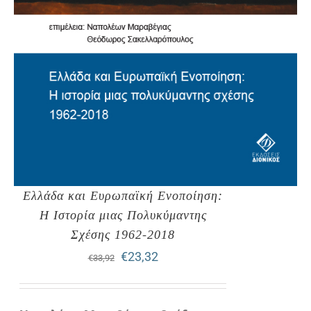
Ελλάδα και Ευρωπαϊκή Ενοποίηση:
Η Ιστορία μιας Πολυκύμαντης
Σχέσης 1962-2018
Original
Η
€
23,32
€
33,92
price
τρέχουσα
was:
τιμή