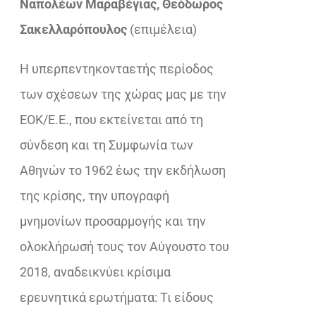
Ναπολέων Μαραβέγιας, Θεόδωρος
€33,92.
είναι:
Σακελλαρόπουλος
(επιμέλεια)
€23,32.
Η υπερπεντηκονταετής περίοδος
των σχέσεων της χώρας μας με την
ΕΟΚ/Ε.Ε., που εκτείνεται από τη
σύνδεση και τη Συμφωνία των
Αθηνών το 1962 έως την εκδήλωση
της κρίσης, την υπογραφή
μνημονίων προσαρμογής και την
ολοκλήρωσή τους τον Αύγουστο του
2018, αναδεικνύει κρίσιμα
ερευνητικά ερωτήματα: Τι είδους