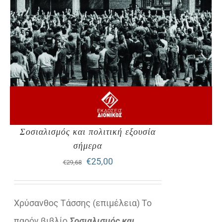
Σοσιαλισμός και πολιτική εξουσία
σήμερα
Original
Η
€
25,00
€
29,68
price
τρέχουσα
was:
τιμή
Χρύσανθος Τάσσης (επιμέλεια) Το
€29,68.
είναι:
παρόν βιβλίο
Σοσιαλισμός και