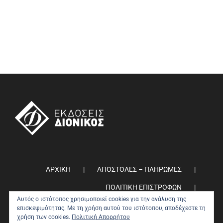
ΑΡΧΙΚΗ
ΑΠΟΣΤΟΛΕΣ – ΠΛΗΡΩΜΕΣ
ΠΟΛΙΤΙΚΗ ΕΠΙΣΤΡΟΦΩΝ
Αυτός ο ιστότοπος χρησιμοποιεί cookies για την ανάλυση της
ΠΟΛΙΤΙΚΗ ΑΠΟΡΡΗΤΟΥ
0
επισκεψιμότητας. Με τη χρήση αυτού του ιστότοπου, αποδέχεστε τη
χρήση των cookies.
Πολιτική Απορρήτου