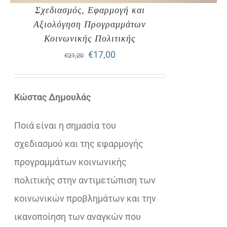
Σχεδιασμός, Εφαρμογή και
Αξιολόγηση Προγραμμάτων
Κοινωνικής Πολιτικής
Original
Η
€
17,00
€
21,20
price
τρέχουσα
was:
τιμή
Κώστας Δημουλάς
€21,20.
είναι:
Ποιά είναι η σημασία του
€17,00.
σχεδιασμού και της εφαρμογής
προγραμμάτων κοινωνικής
πολιτικής στην αντιμετώπιση των
κοινωνικών προβλημάτων και την
ικανοποίηση των αναγκών που