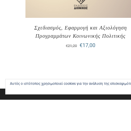
Σχεδιασμός, Εφαρμογή και Αξιολόγηση
Προγραμμάτων Κοινωνικής Πολιτικής
Original
Η
€
17,00
€
21,20
price
τρέχουσα
was:
τιμή
€21,20.
είναι:
Αυτός ο ιστότοπος χρησιμοποιεί cookies για την ανάλυση της επισκεψιμό
€17,00.