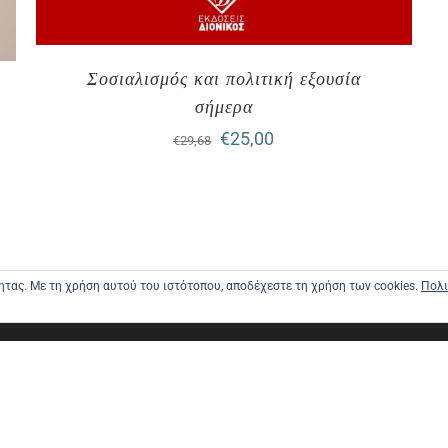
Σοσιαλισμός και πολιτική εξουσία
σήμερα
Original
Η
€
25,00
€
29,68
price
τρέχουσα
was:
τιμή
€29,68.
είναι:
€25,00.
τητας. Με τη χρήση αυτού του ιστότοπου, αποδέχεστε τη χρήση των cookies.
Πολι
ΑΡΧΙΚΗ
ΑΠΟΣΤΟΛΕ