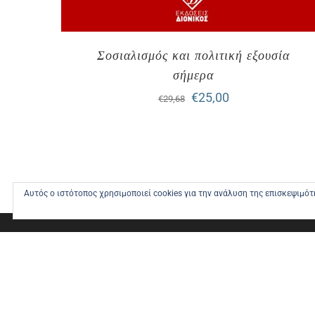
Σοσιαλισμός και πολιτική εξουσία
σήμερα
Original
Η
€
25,00
€
29,68
price
τρέχουσα
was:
τιμή
€29,68.
είναι:
Αυτός ο ιστότοπος χρησιμοποιεί cookies για την ανάλυση της επισκεψιμό
€25,00.