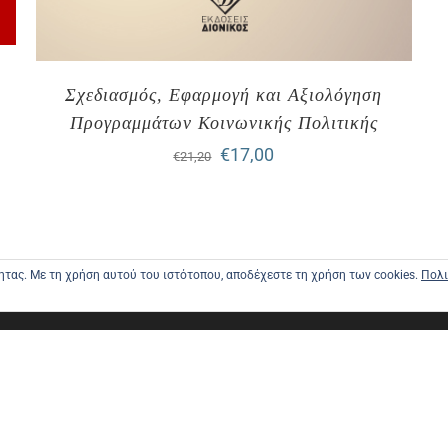
Σχεδιασμός, Εφαρμογή και Αξιολόγηση
Προγραμμάτων Κοινωνικής Πολιτικής
Original
Η
€
17,00
€
21,20
price
τρέχουσα
was:
τιμή
€21,20.
είναι:
τητας. Με τη χρήση αυτού του ιστότοπου, αποδέχεστε τη χρήση των cookies.
Πολι
€17,00.
ΑΡΧΙΚΗ
ΑΠΟΣΤΟΛΕ