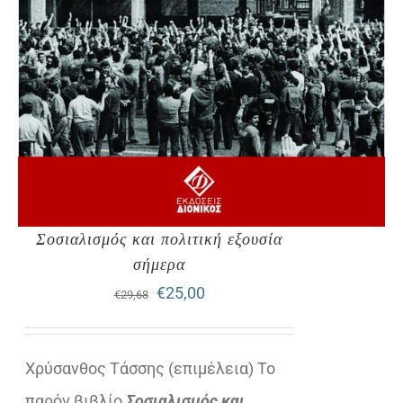
Σοσιαλισμός και πολιτική εξουσία
σήμερα
Original
Η
€
25,00
€
29,68
price
τρέχουσα
was:
τιμή
Χρύσανθος Τάσσης (επιμέλεια) Το
€29,68.
είναι:
παρόν βιβλίο
Σοσιαλισμός και