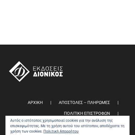
ΑΡΧΙΚΗ
ΑΠΟΣΤΟΛΕΣ – ΠΛΗΡΩΜΕΣ
ΠΟΛΙΤΙΚΗ ΕΠΙΣΤΡΟΦΩΝ
Αυτός ο ιστότοπος χρησιμοποιεί cookies για την ανάλυση της
ΠΟΛΙΤΙΚΗ ΑΠΟΡΡΗΤΟΥ
0
επισκεψιμότητας. Με τη χρήση αυτού του ιστότοπου, αποδέχεστε τη
χρήση των cookies.
Πολιτική Απορρήτου