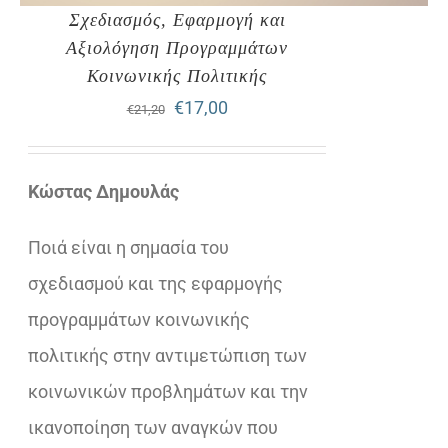
Σχεδιασμός, Εφαρμογή και
Αξιολόγηση Προγραμμάτων
Κοινωνικής Πολιτικής
Original
Η
€
17,00
€
21,20
price
τρέχουσα
was:
τιμή
Κώστας Δημουλάς
€21,20.
είναι:
Ποιά είναι η σημασία του
€17,00.
σχεδιασμού και της εφαρμογής
προγραμμάτων κοινωνικής
πολιτικής στην αντιμετώπιση των
κοινωνικών προβλημάτων και την
ικανοποίηση των αναγκών που