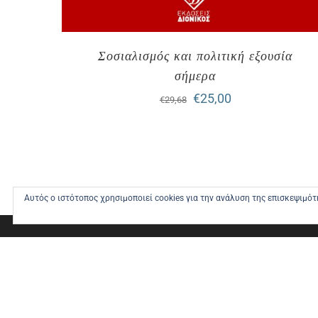
Σοσιαλισμός και πολιτική εξουσία
σήμερα
Original
Η
€
25,00
€
29,68
price
τρέχουσα
was:
τιμή
€29,68.
είναι:
€25,00.
Αυτός ο ιστότοπος χρησιμοποιεί cookies για την ανάλυση της επισκεψιμό