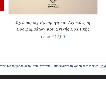
Σχεδιασμός, Εφαρμογή και Αξιολόγηση
Προγραμμάτων Κοινωνικής Πολιτικής
Original
Η
€
17,00
€
21,20
price
τρέχουσα
was:
τιμή
€21,20.
είναι:
τητας. Με τη χρήση αυτού του ιστότοπου, αποδέχεστε τη χρήση των cookies.
Πολι
€17,00.
ΑΡΧΙΚΗ
ΑΠΟΣΤΟΛΕ