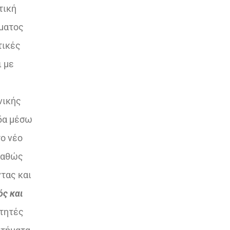
τική
μματος
τικές
ι με
νικής
άδα μέσω
το νέο
 καθώς
τας και
ός και
ιτητές