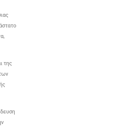
σιας
ιάστατο
α,
ι της
άτων
ής
ίδευση
ην