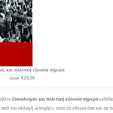
ός και πολιτική εξουσία σήμερα
Original
Η
€
25,00
€
29,68
price
τρέχουσα
was:
τιμή
βιβλίο
Σοσιαλισμός και πολιτική εξουσία σήμερα
εκδίδε
€29,68.
είναι:
 από την αλλαγή «εποχής», τόσο σε εθνικό όσο και σε 