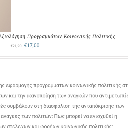
 Αξιολόγηση Προγραμμάτων Κοινωνικής Πολιτικής
Original
Η
€
17,00
€
21,20
price
τρέχουσα
was:
τιμή
€21,20.
είναι:
 της εφαρμογής προγραμμάτων κοινωνικής πολιτικής σ
€17,00.
ν και την ικανοποίηση των αναγκών που αντιμετωπίζ
κές συμβάλουν στη διασφάλιση της ανταπόκρισης των
 ανάγκες των πολιτών; Πώς μπορεί να ενισχυθεί η
ν στελεχών και φορέων κοινωνικής πολιτικής;