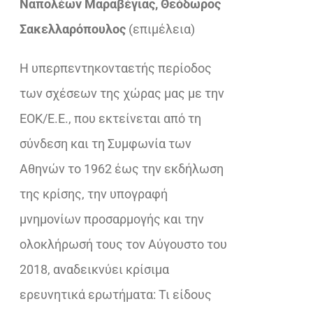
Ναπολέων Μαραβέγιας, Θεόδωρος
€33,92.
είναι:
Σακελλαρόπουλος
(επιμέλεια)
€23,32.
Η υπερπεντηκονταετής περίοδος
των σχέσεων της χώρας μας με την
ΕΟΚ/Ε.Ε., που εκτείνεται από τη
σύνδεση και τη Συμφωνία των
Αθηνών το 1962 έως την εκδήλωση
της κρίσης, την υπογραφή
μνημονίων προσαρμογής και την
ολοκλήρωσή τους τον Αύγουστο του
2018, αναδεικνύει κρίσιμα
ερευνητικά ερωτήματα: Τι είδους