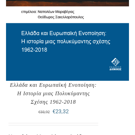
Ελλάδα και Ευρωπαϊκή Ενοποίηση:
Η Ιστορία μιας Πολυκύμαντης
Σχέσης 1962-2018
Original
Η
€
23,32
€
33,92
price
τρέχουσα
was:
τιμή