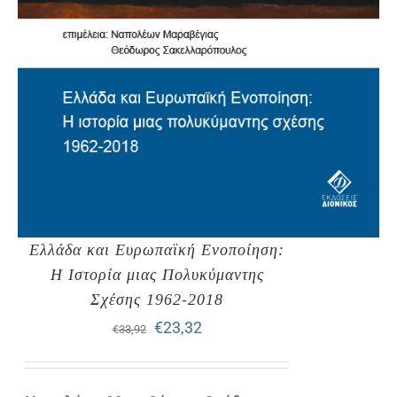
Ελλάδα και Ευρωπαϊκή Ενοποίηση:
Η Ιστορία μιας Πολυκύμαντης
Σχέσης 1962-2018
Original
Η
€
23,32
€
33,92
price
τρέχουσα
was:
τιμή