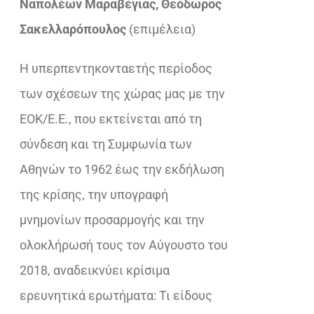
Ναπολέων Μαραβέγιας, Θεόδωρος
€33,92.
είναι:
Σακελλαρόπουλος
(επιμέλεια)
€23,32.
Η υπερπεντηκονταετής περίοδος
των σχέσεων της χώρας μας με την
ΕΟΚ/Ε.Ε., που εκτείνεται από τη
σύνδεση και τη Συμφωνία των
Αθηνών το 1962 έως την εκδήλωση
της κρίσης, την υπογραφή
μνημονίων προσαρμογής και την
ολοκλήρωσή τους τον Αύγουστο του
2018, αναδεικνύει κρίσιμα
ερευνητικά ερωτήματα: Τι είδους