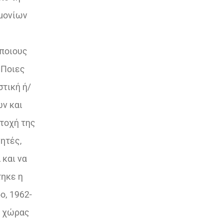
ημονίων
 ποιους
 Ποιες
τική ή/
ών και
ετοχή της
νητές,
 και να
τηκε η
ο, 1962-
ς χώρας