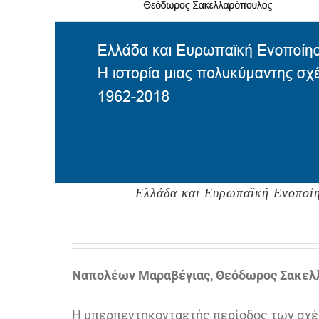
Ελλάδα και Ευρωπαϊκή Ενοποίη
Ναπολέων Μαραβέγιας, Θεόδωρος Σακελ
Η υπερπεντηκονταετής περίοδος των σχέσε