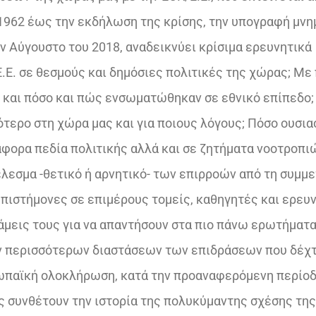
1962 έως την εκδήλωση της κρίσης, την υπογραφή μν
 Αύγουστο του 2018, αναδεικνύει κρίσιμα ερευνητικά
.Ε. σε θεσμούς και δημόσιες πολιτικές της χώρας; Με
 και πόσο και πώς ενσωματώθηκαν σε εθνικό επίπεδο;
ερο στη χώρα μας και για ποιους λόγους; Πόσο ουσιασ
άφορα πεδία πολιτικής αλλά και σε ζητήματα νοοτροπι
λεσμα -θετικό ή αρνητικό- των επιρροών από τη συμμ
επιστήμονες σε επιμέρους τομείς, καθηγητές και ερευ
άμεις τους για να απαντήσουν στα πιο πάνω ερωτήματα
όν περισσότερων διαστάσεων των επιδράσεων που δέχ
ωπαϊκή ολοκλήρωση, κατά την προαναφερόμενη περίοδ
υς συνθέτουν την ιστορία της πολυκύμαντης σχέσης τη