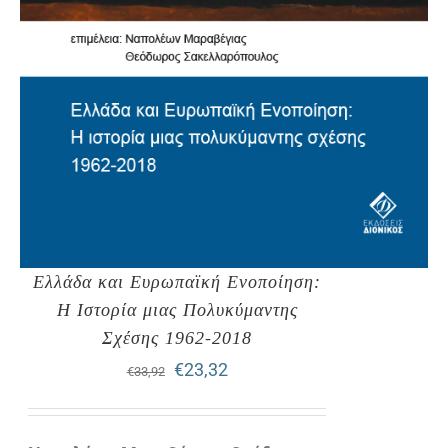
Ελλάδα και Ευρωπαϊκή Ενοποίηση:
Η Ιστορία μιας Πολυκύμαντης
Σχέσης 1962-2018
Original
Η
€
23,32
€
33,92
price
τρέχουσα
was:
τιμή