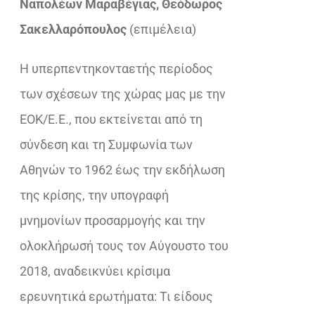
Ναπολέων Μαραβέγιας, Θεόδωρος
€33,92.
είναι:
Σακελλαρόπουλος
(επιμέλεια)
€23,32.
Η υπερπεντηκονταετής περίοδος
των σχέσεων της χώρας μας με την
ΕΟΚ/Ε.Ε., που εκτείνεται από τη
σύνδεση και τη Συμφωνία των
Αθηνών το 1962 έως την εκδήλωση
της κρίσης, την υπογραφή
μνημονίων προσαρμογής και την
ολοκλήρωσή τους τον Αύγουστο του
2018, αναδεικνύει κρίσιμα
ερευνητικά ερωτήματα: Τι είδους