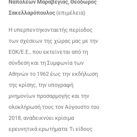
Ναπολέων Μαραβέγιας, Θεόδωρος
€33,92.
είναι:
Σακελλαρόπουλος
(επιμέλεια)
€23,32.
Η υπερπεντηκονταετής περίοδος
των σχέσεων της χώρας μας με την
ΕΟΚ/Ε.Ε., που εκτείνεται από τη
σύνδεση και τη Συμφωνία των
Αθηνών το 1962 έως την εκδήλωση
της κρίσης, την υπογραφή
μνημονίων προσαρμογής και την
ολοκλήρωσή τους τον Αύγουστο του
2018, αναδεικνύει κρίσιμα
ερευνητικά ερωτήματα: Τι είδους