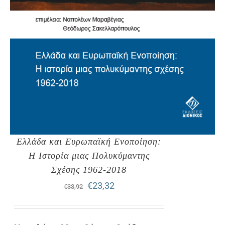
Ελλάδα και Ευρωπαϊκή Ενοποίηση:
Η Ιστορία μιας Πολυκύμαντης
Σχέσης 1962-2018
Original
Η
€
23,32
€
33,92
price
τρέχουσα
was:
τιμή