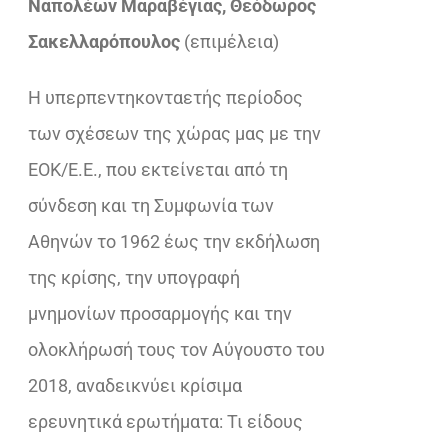
Ναπολέων Μαραβέγιας, Θεόδωρος
€33,92.
είναι:
Σακελλαρόπουλος
(επιμέλεια)
€23,32.
Η υπερπεντηκονταετής περίοδος
των σχέσεων της χώρας μας με την
ΕΟΚ/Ε.Ε., που εκτείνεται από τη
σύνδεση και τη Συμφωνία των
Αθηνών το 1962 έως την εκδήλωση
της κρίσης, την υπογραφή
μνημονίων προσαρμογής και την
ολοκλήρωσή τους τον Αύγουστο του
2018, αναδεικνύει κρίσιμα
ερευνητικά ερωτήματα: Τι είδους