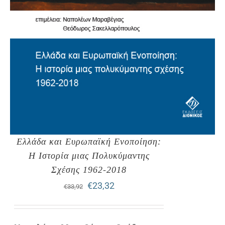
Ελλάδα και Ευρωπαϊκή Ενοποίηση:
Η Ιστορία μιας Πολυκύμαντης
Σχέσης 1962-2018
Original
Η
€
23,32
€
33,92
price
τρέχουσα
was:
τιμή