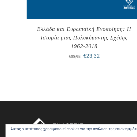
Ελλάδα και Ευρωπαϊκή Ενοποίηση: Η
Ιστορία μιας Πολυκύμαντης Σχέσης
1962-2018
Original
Η
€
23,32
€
33,92
price
τρέχουσα
was:
τιμή
€33,92.
είναι:
€23,32.
Αυτός ο ιστότοπος χρησιμοποιεί cookies για την ανάλυση της επισκεψιμό