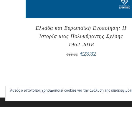
Ελλάδα και Ευρωπαϊκή Ενοποίηση: Η
Ιστορία μιας Πολυκύμαντης Σχέσης
1962-2018
Original
Η
€
23,32
€
33,92
price
τρέχουσα
was:
τιμή
€33,92.
είναι:
Αυτός ο ιστότοπος χρησιμοποιεί cookies για την ανάλυση της επισκεψιμό
€23,32.