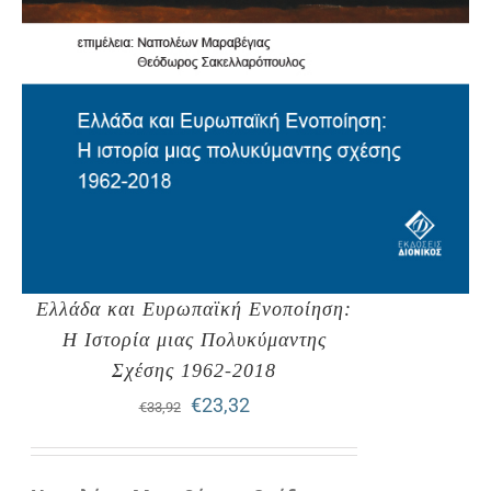
Ελλάδα και Ευρωπαϊκή Ενοποίηση:
Η Ιστορία μιας Πολυκύμαντης
Σχέσης 1962-2018
Original
Η
€
23,32
€
33,92
price
τρέχουσα
was:
τιμή