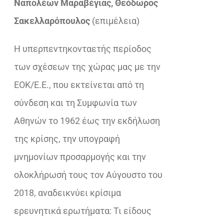
Ναπολέων Μαραβέγιας, Θεόδωρος
€33,92.
είναι:
Σακελλαρόπουλος
(επιμέλεια)
€23,32.
Η υπερπεντηκονταετής περίοδος
των σχέσεων της χώρας μας με την
ΕΟΚ/Ε.Ε., που εκτείνεται από τη
σύνδεση και τη Συμφωνία των
Αθηνών το 1962 έως την εκδήλωση
της κρίσης, την υπογραφή
μνημονίων προσαρμογής και την
ολοκλήρωσή τους τον Αύγουστο του
2018, αναδεικνύει κρίσιμα
ερευνητικά ερωτήματα: Τι είδους