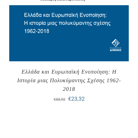
Ελλάδα και Ευρωπαϊκή Ενοποίηση: Η
Ιστορία μιας Πολυκύμαντης Σχέσης 1962-
2018
Original
Η
€
23,32
€
33,92
price
τρέχουσα
was:
τιμή
€33,92.
είναι: