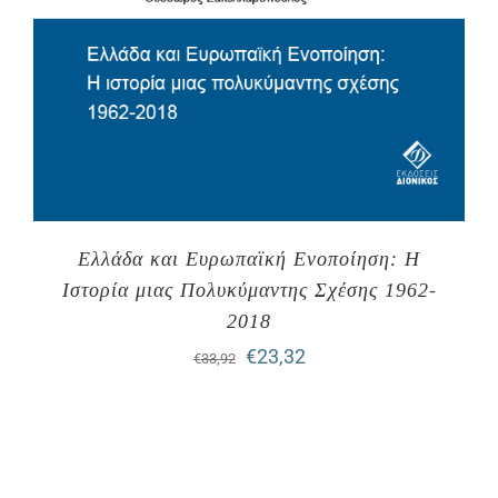
Ελλάδα και Ευρωπαϊκή Ενοποίηση: Η
Ιστορία μιας Πολυκύμαντης Σχέσης 1962-
2018
Original
Η
€
23,32
€
33,92
price
τρέχουσα
was:
τιμή
€33,92.
είναι: