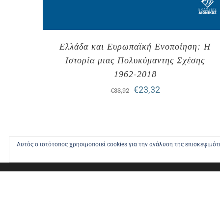
Ελλάδα και Ευρωπαϊκή Ενοποίηση: Η
Ιστορία μιας Πολυκύμαντης Σχέσης
1962-2018
Original
Η
€
23,32
€
33,92
price
τρέχουσα
was:
τιμή
€33,92.
είναι:
Αυτός ο ιστότοπος χρησιμοποιεί cookies για την ανάλυση της επισκεψιμό
€23,32.