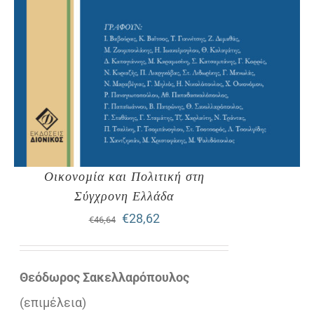
Οικονοµία και Πολιτική στη
Σύγχρονη Ελλάδα
Original
Η
€
28,62
€
46,64
price
τρέχουσα
was:
τιμή
Θεόδωρος Σακελλαρόπουλος
€46,64.
είναι:
(επιµέλεια)