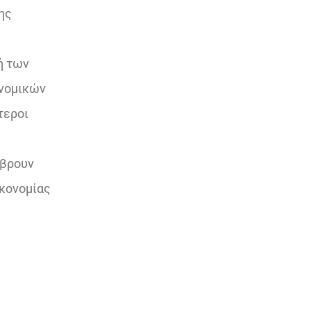
ης
ή των
ονομικών
τεροι
 βρουν
ικονομίας