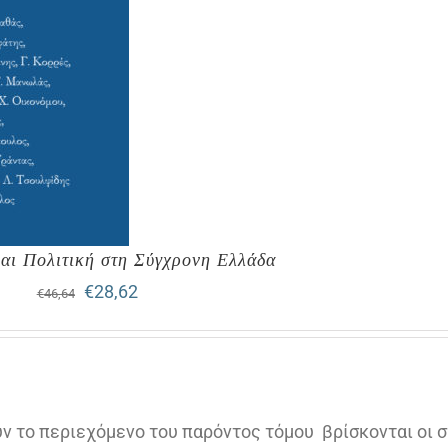
αι Πολιτική στη Σύγχρονη Ελλάδα
Original
Η
€
28,62
€
46,64
price
τρέχουσα
was:
τιμή
€46,64.
είναι:
ν το περιεχόμενο του παρόντος τόμου
βρίσκονται οι 
€28,62.